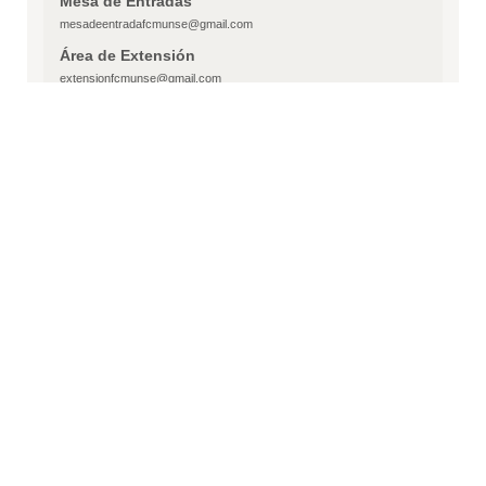
Mesa de Entradas
mesadeentradafcmunse@gmail.com
Área de Extensión
extensionfcmunse@gmail.com
Área de Concursos
concursos.fcm.unse@gmail.com
Ingreso Medicina
ingresomedicina@unse.edu.ar
Área Sistemas
Informáticafcmunse@gmail.com
Dirección Postal
Calle Reforma del 18 N° 1234
CP 4200 -
Santiago del Estero
republica argentina
Cantidad