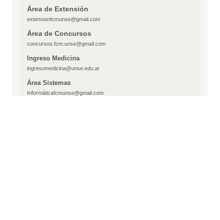
Área de Extensión
extensionfcmunse@gmail.com
Área de Concursos
concursos.fcm.unse@gmail.com
Ingreso Medicina
ingresomedicina@unse.edu.ar
Área Sistemas
Informáticafcmunse@gmail.com
Dirección Postal
Calle Reforma del 18 N° 1234
CP 4200 -
Santiago del Estero
republica argentina